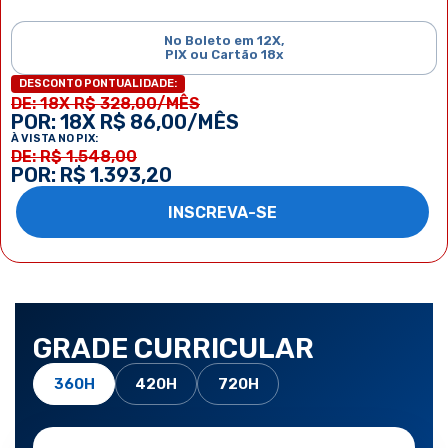
No Boleto em 12X,
PIX ou Cartão 18x
DESCONTO PONTUALIDADE:
DE: 18X R$ 328,00/MÊS
POR: 18X R$ 86,00/MÊS
À VISTA NO PIX:
DE: R$ 1.548,00
POR: R$ 1.393,20
INSCREVA-SE
GRADE CURRICULAR
360H
420H
720H