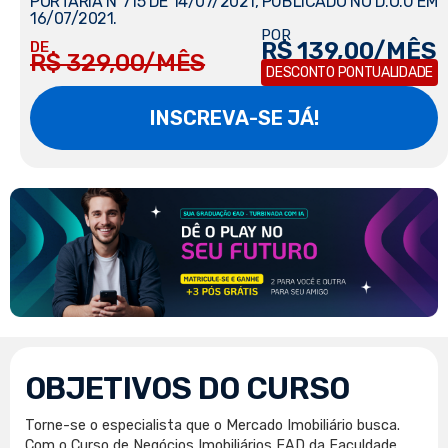
PORTARIA Nº715 DE 14/07/2021, PUBLICADO NO D.O.U EM
16/07/2021.
POR
R$ 139,00/MÊS
DE
R$ 329,00/MÊS
DESCONTO PONTUALIDADE
INSCREVA-SE JÁ!
OBJETIVOS DO CURSO
Torne-se o especialista que o Mercado Imobiliário busca.
Com o Curso de Negócios Imobiliários EAD da Faculdade