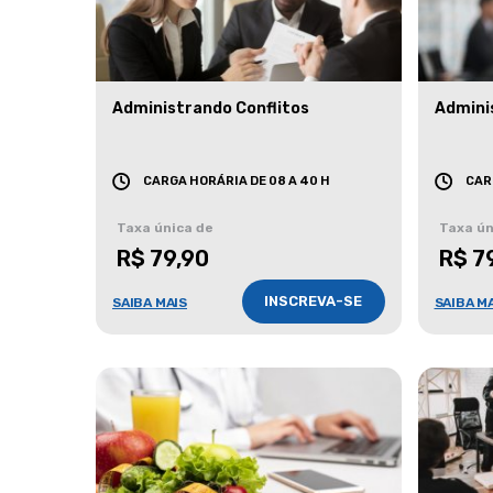
Administrando Conflitos
Admini
CARGA HORÁRIA DE 08 A 40 H
CAR
Taxa única de
Taxa ún
R$ 79,90
R$ 7
INSCREVA-SE
SAIBA MAIS
SAIBA M