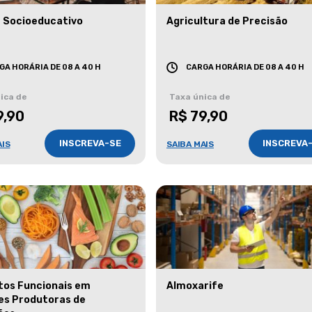
 Socioeducativo
Agricultura de Precisão
GA HORÁRIA DE 08 A 40 H
CARGA HORÁRIA DE 08 A 40 H
ica de
Taxa única de
9,90
R$ 79,90
INSCREVA-SE
INSCREVA
AIS
SAIBA MAIS
tos Funcionais em
Almoxarife
es Produtoras de