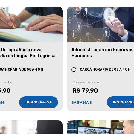
 Ortográfico a nova
Administração em Recursos
afia da Língua Portuguesa
Humanos
GA HORÁRIA DE 08 A 40 H
CARGA HORÁRIA DE 08 A 40 H
ica de
Taxa única de
9,90
R$ 79,90
INSCREVA-SE
INSCREVA
AIS
SAIBA MAIS