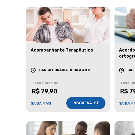
Acompanhante Terapêutico
Acordo
ortogr
CARGA HORÁRIA DE 08 A 40 H
CAR
Taxa única de
Taxa ún
R$ 79,90
R$ 7
INSCREVA-SE
SAIBA MAIS
SAIBA M