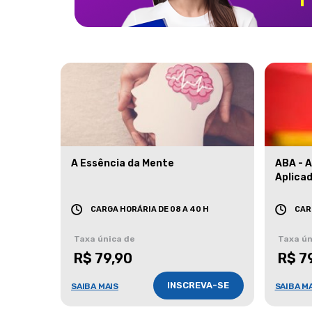
A Essência da Mente
ABA - 
Aplica
CARGA HORÁRIA DE 08 A 40 H
CAR
Taxa única de
Taxa ún
R$ 79,90
R$ 7
INSCREVA-SE
SAIBA MAIS
SAIBA M