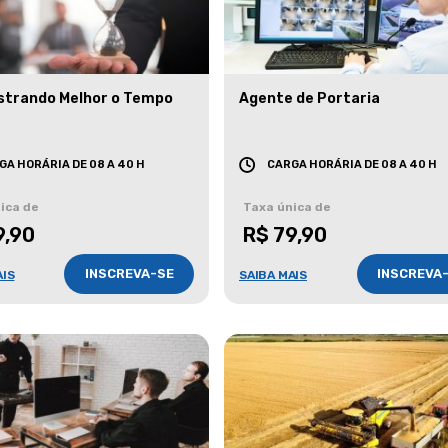
strando Melhor o Tempo
Agente de Portaria
GA HORÁRIA DE 08 A 40 H
CARGA HORÁRIA DE 08 A 40 H
ica de
Taxa única de
9,90
R$ 79,90
INSCREVA-SE
INSCREVA
AIS
SAIBA MAIS