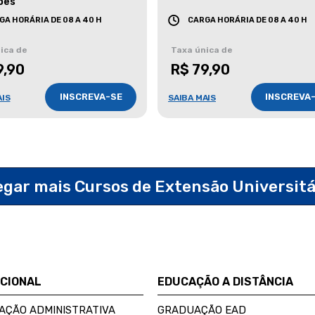
ões
GA HORÁRIA DE 08 A 40 H
CARGA HORÁRIA DE 08 A 40 H
ica de
Taxa única de
9,90
R$ 79,90
INSCREVA-SE
INSCREVA
AIS
SAIBA MAIS
egar mais Cursos de Extensão Universit
UCIONAL
EDUCAÇÃO A DISTÂNCIA
AÇÃO ADMINISTRATIVA
GRADUAÇÃO EAD