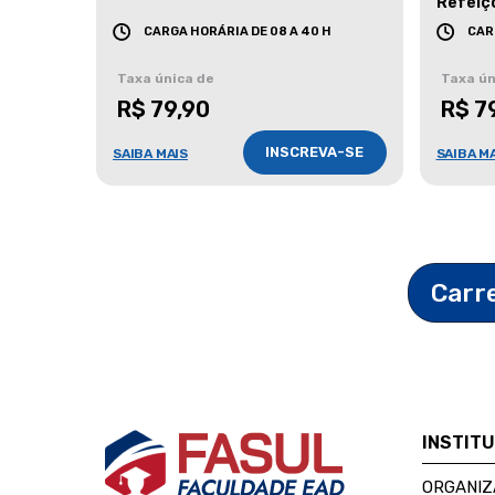
Refeiç
CARGA HORÁRIA DE 08 A 40 H
CAR
Taxa única de
Taxa ún
R$ 79,90
R$ 7
INSCREVA-SE
SAIBA MAIS
SAIBA M
Carr
INSTIT
ORGANIZ