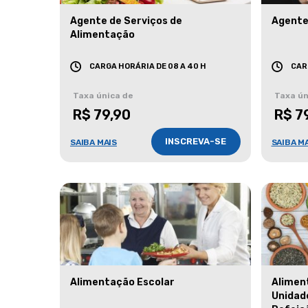
Agente de Serviços de
Agente
Alimentação
CARGA HORÁRIA DE 08 A 40 H
CAR
Taxa única de
Taxa ún
R$ 79,90
R$ 7
INSCREVA-SE
SAIBA MAIS
SAIBA M
Alimentação Escolar
Alimen
Unidad