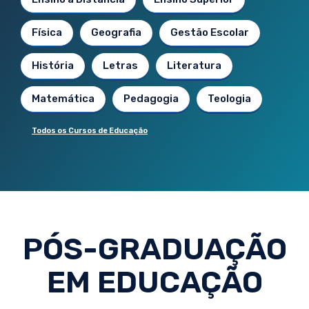
Física
Geografia
Gestão Escolar
História
Letras
Literatura
Matemática
Pedagogia
Teologia
Todos os Cursos de Educação
PÓS-GRADUAÇÃO
EM EDUCAÇÃO