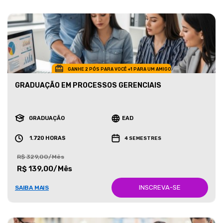
GANHE 2 PÓS PARA VOCÊ +1 PARA UM AMIGO
GRADUAÇÃO EM PROCESSOS GERENCIAIS
GRADUAÇÃO
EAD
1.720 HORAS
4 SEMESTRES
R$ 329,00/Mês
R$ 139,00/Mês
INSCREVA-SE
SAIBA MAIS