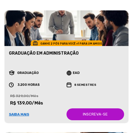
GANHE 2 PÓS PARA VOCÊ +1 PARA UM AMIGO
GRADUAÇÃO EM ADMINISTRAÇÃO
GRADUAÇÃO
EAD
3.200 HORAS
8 SEMESTRES
R$ 329,00/Mês
R$ 139,00/Mês
INSCREVA-SE
SAIBA MAIS