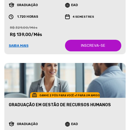
GRADUAÇÃO
EAD
1.720 HORAS
4 SEMESTRES
R$ 329,00/Mês
R$ 139,00/Mês
INSCREVA-SE
SAIBA MAIS
GANHE 2 PÓS PARA VOCÊ +1 PARA UM AMIGO
GRADUAÇÃO EM GESTÃO DE RECURSOS HUMANOS
GRADUAÇÃO
EAD