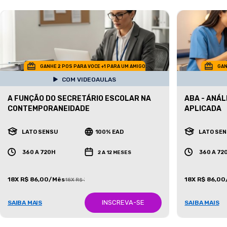
GANHE 2 POS PARA VOCE +1 PARA UM AMIGO
GAN
COM VIDEOAULAS
A FUNÇÃO DO SECRETÁRIO ESCOLAR NA
ABA - ANÁ
CONTEMPORANEIDADE
APLICADA
LATO SENSU
100% EAD
LATO SE
360 A 720H
360 A 72
2 A 12 MESES
18X R$ 86,00/Mês
18X R$ 86,0
18X R$ 387,00/Mês
INSCREVA-SE
SAIBA MAIS
SAIBA MAIS