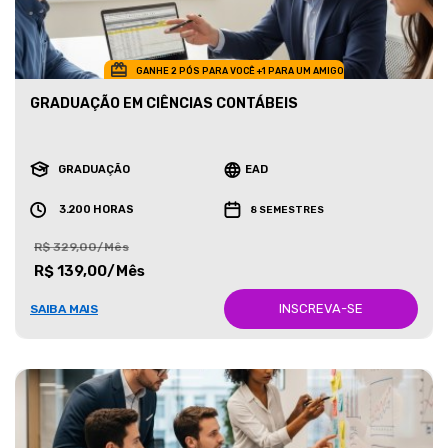
GANHE 2 PÓS PARA VOCÊ +1 PARA UM AMIGO
GRADUAÇÃO EM CIÊNCIAS CONTÁBEIS
GRADUAÇÃO
EAD
3.200 HORAS
8 SEMESTRES
R$ 329,00/Mês
R$ 139,00/Mês
INSCREVA-SE
SAIBA MAIS