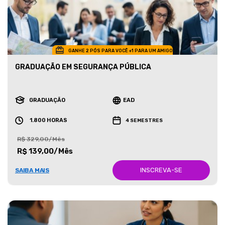
GANHE 2 PÓS PARA VOCÊ +1 PARA UM AMIGO
GRADUAÇÃO EM SEGURANÇA PÚBLICA
GRADUAÇÃO
EAD
1.800 HORAS
4 SEMESTRES
R$ 329,00/Mês
R$ 139,00/Mês
INSCREVA-SE
SAIBA MAIS