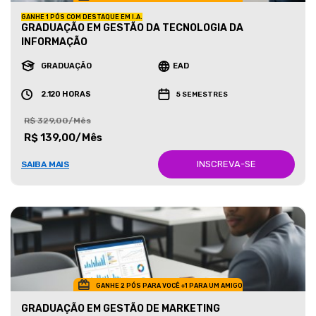
GANHE 1 PÓS COM DESTAQUE EM I.A.
GRADUAÇÃO EM GESTÃO DA TECNOLOGIA DA
INFORMAÇÃO
GRADUAÇÃO
EAD
2.120 HORAS
5 SEMESTRES
R$ 329,00/Mês
R$ 139,00/Mês
INSCREVA-SE
SAIBA MAIS
GANHE 2 PÓS PARA VOCÊ +1 PARA UM AMIGO
GRADUAÇÃO EM GESTÃO DE MARKETING