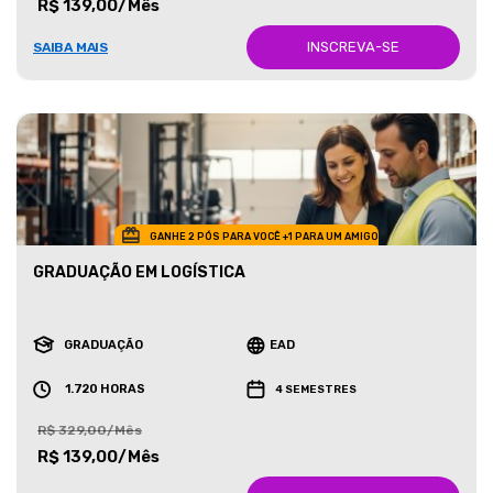
R$ 139,00/Mês
INSCREVA-SE
SAIBA MAIS
GANHE 2 PÓS PARA VOCÊ +1 PARA UM AMIGO
GRADUAÇÃO EM LOGÍSTICA
GRADUAÇÃO
EAD
1.720 HORAS
4 SEMESTRES
R$ 329,00/Mês
R$ 139,00/Mês