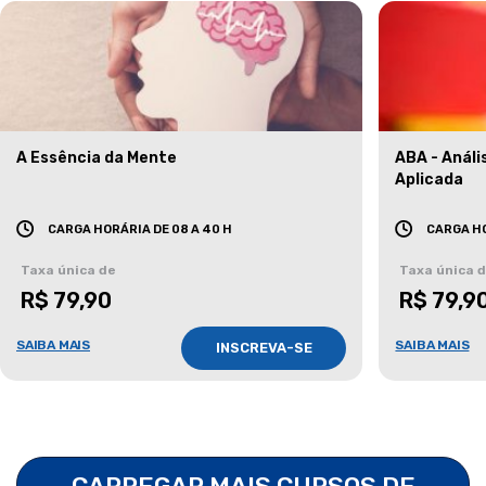
A Essência da Mente
ABA - Anál
Aplicada
CARGA HORÁRIA DE 08 A 40 H
CARGA HO
Taxa única de
Taxa única 
R$ 79,90
R$ 79,9
SAIBA MAIS
SAIBA MAIS
INSCREVA-SE
CARREGAR MAIS CURSOS DE