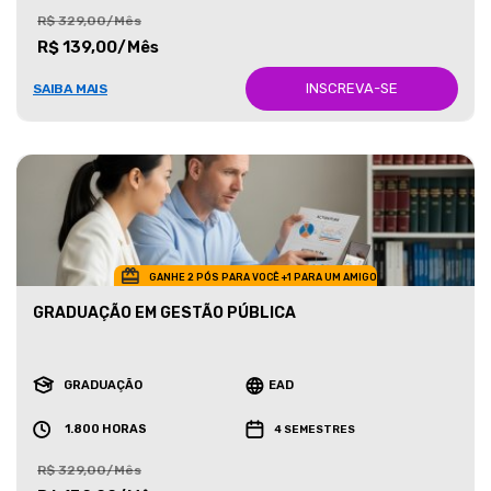
R$ 329,00/Mês
R$ 139,00/Mês
INSCREVA-SE
SAIBA MAIS
GANHE 2 PÓS PARA VOCÊ +1 PARA UM AMIGO
GRADUAÇÃO EM GESTÃO PÚBLICA
GRADUAÇÃO
EAD
1.800 HORAS
4 SEMESTRES
R$ 329,00/Mês