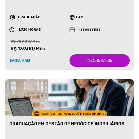
GRADUAÇÃO
EAD
1.720 HORAS
4 SEMESTRES
R$ 329,00/Mês
R$ 139,00/Mês
INSCREVA-SE
SAIBA MAIS
GANHE 2 PÓS PARA VOCÊ +1 PARA UM AMIGO
GRADUAÇÃO EM GESTÃO DE NEGÓCIOS IMOBILIÁRIOS