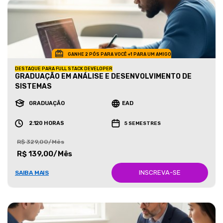
GANHE 2 PÓS PARA VOCÊ +1 PARA UM AMIGO
DESTAQUE PARA FULL STACK DEVELOPER
GRADUAÇÃO EM ANÁLISE E DESENVOLVIMENTO DE
SISTEMAS
GRADUAÇÃO
EAD
2.120 HORAS
5 SEMESTRES
R$ 329,00/Mês
R$ 139,00/Mês
INSCREVA-SE
SAIBA MAIS