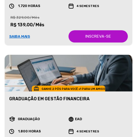
1.720 HORAS
4 SEMESTRES
R$ 329,00/Mês
R$ 139,00/Mês
INSCREVA-SE
SAIBA MAIS
GANHE 2 PÓS PARA VOCÊ +1 PARA UM AMIGO
GRADUAÇÃO EM GESTÃO FINANCEIRA
GRADUAÇÃO
EAD
1.800 HORAS
4 SEMESTRES