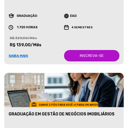
GRADUAÇÃO
EAD
1.720 HORAS
4 SEMESTRES
R$ 329,00/Mês
R$ 139,00/Mês
INSCREVA-SE
SAIBA MAIS
GANHE 2 PÓS PARA VOCÊ +1 PARA UM AMIGO
GRADUAÇÃO EM GESTÃO DE NEGÓCIOS IMOBILIÁRIOS