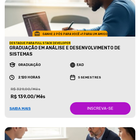
GANHE 2 PÓS PARA VOCÊ +1 PARA UM AMIGO
DESTAQUE PARA FULL STACK DEVELOPER
GRADUAÇÃO EM ANÁLISE E DESENVOLVIMENTO DE
SISTEMAS
GRADUAÇÃO
EAD
2.120 HORAS
5 SEMESTRES
R$ 329,00/Mês
R$ 139,00/Mês
INSCREVA-SE
SAIBA MAIS