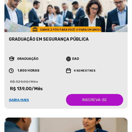
GANHE 2 PÓS PARA VOCÊ +1 PARA UM AMIGO
GRADUAÇÃO EM SEGURANÇA PÚBLICA
GRADUAÇÃO
EAD
1.800 HORAS
4 SEMESTRES
R$ 329,00/Mês
R$ 139,00/Mês
INSCREVA-SE
SAIBA MAIS