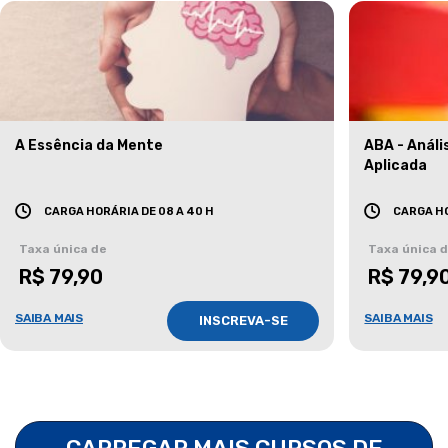
A Essência da Mente
ABA - Anál
Aplicada
CARGA HORÁRIA DE 08 A 40 H
CARGA HO
Taxa única de
Taxa única 
R$ 79,90
R$ 79,9
SAIBA MAIS
SAIBA MAIS
INSCREVA-SE
CARREGAR MAIS CURSOS DE