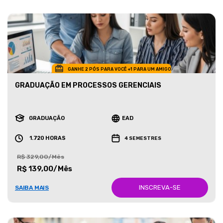
GANHE 2 PÓS PARA VOCÊ +1 PARA UM AMIGO
GRADUAÇÃO EM PROCESSOS GERENCIAIS
GRADUAÇÃO
EAD
1.720 HORAS
4 SEMESTRES
R$ 329,00/Mês
R$ 139,00/Mês
INSCREVA-SE
SAIBA MAIS