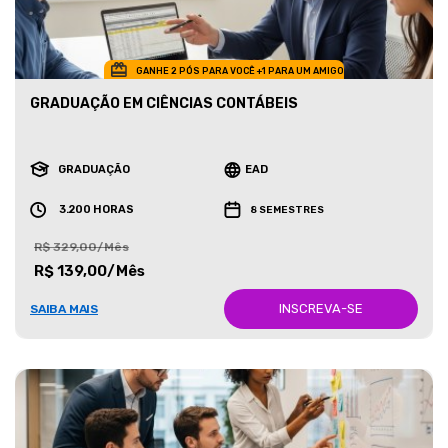
GANHE 2 PÓS PARA VOCÊ +1 PARA UM AMIGO
GRADUAÇÃO EM CIÊNCIAS CONTÁBEIS
GRADUAÇÃO
EAD
3.200 HORAS
8 SEMESTRES
R$ 329,00/Mês
R$ 139,00/Mês
INSCREVA-SE
SAIBA MAIS