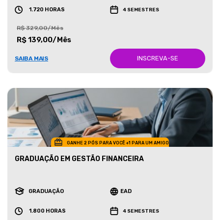
1.720 HORAS
4 SEMESTRES
R$ 329,00/Mês
R$ 139,00/Mês
INSCREVA-SE
SAIBA MAIS
GANHE 2 PÓS PARA VOCÊ +1 PARA UM AMIGO
GRADUAÇÃO EM GESTÃO FINANCEIRA
GRADUAÇÃO
EAD
1.800 HORAS
4 SEMESTRES