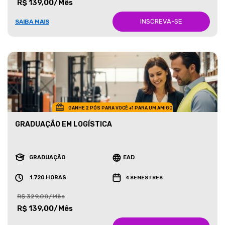
R$ 139,00/Mês
INSCREVA-SE
SAIBA MAIS
GANHE 2 PÓS PARA VOCÊ +1 PARA UM AMIGO
GRADUAÇÃO EM LOGÍSTICA
GRADUAÇÃO
EAD
1.720 HORAS
4 SEMESTRES
R$ 329,00/Mês
R$ 139,00/Mês