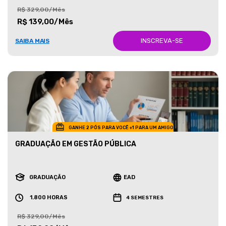
R$ 329,00/Mês
R$ 139,00/Mês
INSCREVA-SE
SAIBA MAIS
GANHE 2 PÓS PARA VOCÊ +1 PARA UM AMIGO
GRADUAÇÃO EM GESTÃO PÚBLICA
GRADUAÇÃO
EAD
1.800 HORAS
4 SEMESTRES
R$ 329,00/Mês