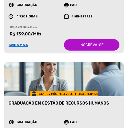
GRADUAÇÃO
EAD
1.720 HORAS
4 SEMESTRES
R$ 329,00/Mês
R$ 139,00/Mês
INSCREVA-SE
SAIBA MAIS
GANHE 2 PÓS PARA VOCÊ +1 PARA UM AMIGO
GRADUAÇÃO EM GESTÃO DE RECURSOS HUMANOS
GRADUAÇÃO
EAD