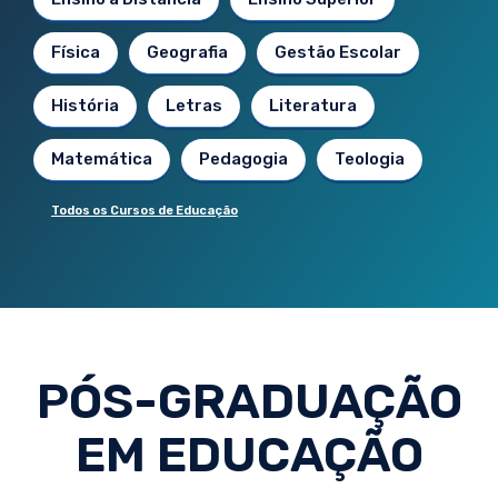
Física
Geografia
Gestão Escolar
História
Letras
Literatura
Matemática
Pedagogia
Teologia
Todos os Cursos de Educação
PÓS-GRADUAÇÃO
EM EDUCAÇÃO