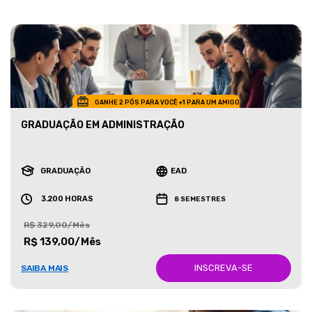
GANHE 2 PÓS PARA VOCÊ +1 PARA UM AMIGO
GRADUAÇÃO EM ADMINISTRAÇÃO
GRADUAÇÃO
EAD
3.200 HORAS
8 SEMESTRES
R$ 329,00/Mês
R$ 139,00/Mês
INSCREVA-SE
SAIBA MAIS