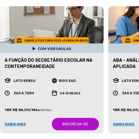
GANHE 2 POS PARA VOCE +1 PARA UM AMIGO
GAN
COM VIDEOAULAS
A FUNÇÃO DO SECRETÁRIO ESCOLAR NA
ABA - ANÁ
CONTEMPORANEIDADE
APLICADA
LATO SENSU
100% EAD
LATO SE
360 A 720H
360 A 72
2 A 12 MESES
18X R$ 86,00/Mês
18X R$ 86,0
18X R$ 387,00/Mês
INSCREVA-SE
SAIBA MAIS
SAIBA MAIS