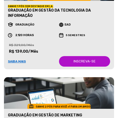
GANHE 1 PÓS COM DESTAQUE EM I.A.
GRADUAÇÃO EM GESTÃO DA TECNOLOGIA DA
INFORMAÇÃO
GRADUAÇÃO
EAD
2.120 HORAS
5 SEMESTRES
R$ 329,00/Mês
R$ 139,00/Mês
INSCREVA-SE
SAIBA MAIS
GANHE 2 PÓS PARA VOCÊ +1 PARA UM AMIGO
GRADUAÇÃO EM GESTÃO DE MARKETING