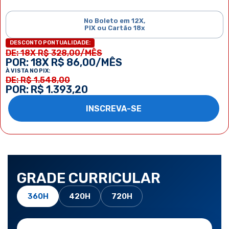
No Boleto em 12X,
PIX ou Cartão 18x
DESCONTO PONTUALIDADE:
DE: 18X R$ 328,00/MÊS
POR: 18X R$ 86,00/MÊS
À VISTA NO PIX:
DE: R$ 1.548,00
POR: R$ 1.393,20
INSCREVA-SE
GRADE CURRICULAR
360H
420H
720H